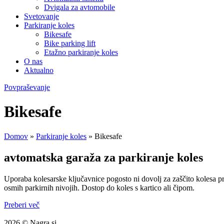
Dvigala za avtomobile
Svetovanje
Parkiranje koles
Bikesafe
Bike parking lift
Etažno parkiranje koles
O nas
Aktualno
Povpraševanje
Bikesafe
Domov
»
Parkiranje koles
»
Bikesafe
avtomatska garaža za parkiranje koles
Uporaba kolesarske ključavnice pogosto ni dovolj za zaščito kolesa 
osmih parkirnih nivojih. Dostop do koles s kartico ali čipom.
Preberi več
2026 © Nagra.si