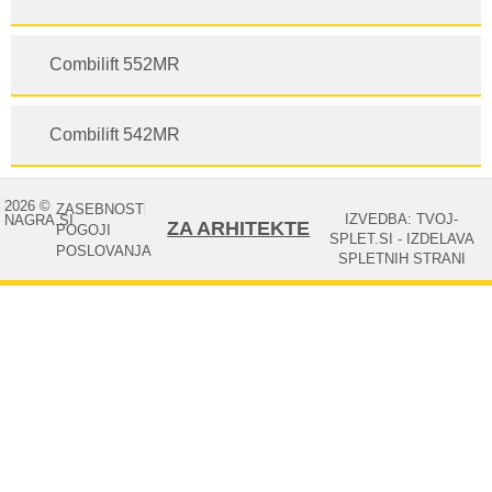
Combilift 552MR
Combilift 542MR
2026 ©
ZASEBNOST
IZVEDBA: TVOJ-
NAGRA.SI
ZA ARHITEKTE
POGOJI
SPLET.SI - IZDELAVA
POSLOVANJA
SPLETNIH STRANI