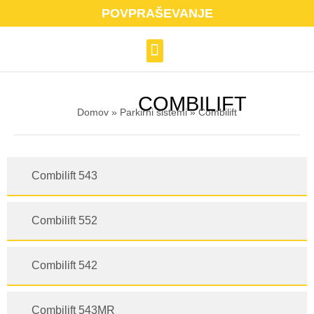
POVPRAŠEVANJE
PARKIRNI SISTEMI
PARKIRANJE KOLES
COMBILIFT
Domov
»
Parkirni sistemi
»
Combilift
Combilift 543
Combilift 552
Combilift 542
Combilift 543MR